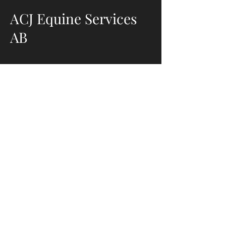
ACJ Equine Services
AB
0727-440 064
janson.annacarin@gmail.com
Edsviksvägen 102
182 35 Danderyd
Stall Brantbacka hästrehab
Brantbackavägen 2, Bålsta