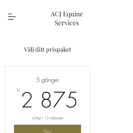
ACJ Equine
Services
Välj ditt prispaket
5 gånger
2 875
2 875
kr
Giltigt i 12 månader
Köp