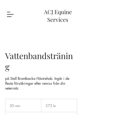
ACJ Equine
Services
Vattenbandstränin
g
på Stall Brantbacka Hästrehab. Ingår i de
flesta försäkringar efter remiss från din
veterinär.
575
svenska
30 min
3
575 kr
kronor
0