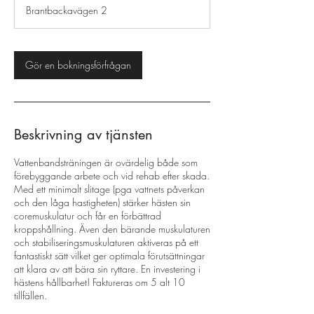
m
Brantbackavägen 2
i
n
Gör en bokningsförfrågan
Beskrivning av tjänsten
Vattenbandsträningen är ovärdelig både som
förebyggande arbete och vid rehab efter skada.
Med ett minimalt slitage (pga vattnets påverkan
och den låga hastigheten) stärker hästen sin
coremuskulatur och får en förbättrad
kroppshållning. Även den bärande muskulaturen
och stabiliseringsmuskulaturen aktiveras på ett
fantastiskt sätt vilket ger optimala förutsättningar
att klara av att bära sin ryttare. En investering i
hästens hållbarhet! Faktureras om 5 alt 10
tillfällen.