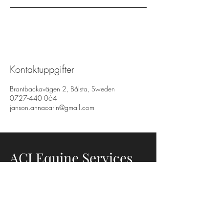
Kontaktuppgifter
Brantbackavägen 2, Bålsta, Sweden
0727-440 064
janson.annacarin@gmail.com
ACJ Equine Services
AB
0727-440 064